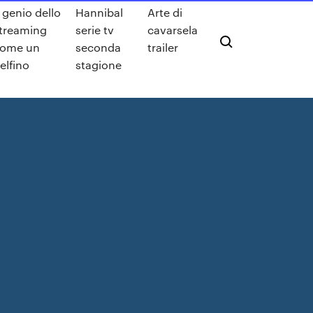
l genio dello
Hannibal
Arte di
treaming
serie tv
cavarsela
ome un
seconda
trailer
elfino
stagione